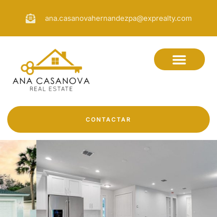
ana.casanovahernandezpa@exprealty.com
CONTACTAR