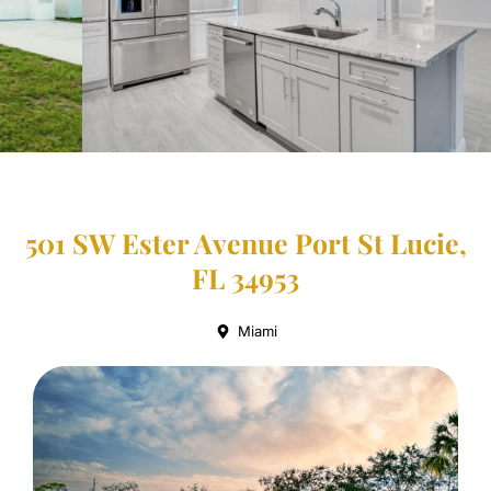
501 SW Ester Avenue Port St Lucie,
FL 34953
Miami