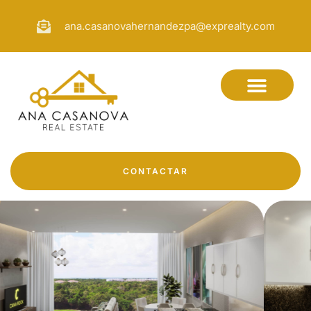
ana.casanovahernandezpa@exprealty.com
CONTACTAR