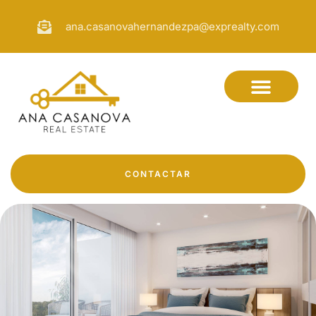
ana.casanovahernandezpa@exprealty.com
CONTACTAR