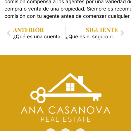
comisión
compensa
a
los
agentes
por
una
variedad
d
compra
o
venta
de
una
propiedad.
Siempre
es
recom
comisión
con
tu
agente
antes
de
comenzar
cualquier
ANTERIOR
SIGUIENTE
¿Qué es una cuenta de depósito en garantía?
¿Qué es el seguro de título de propiedad?