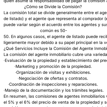
quien
asume
la
responsabilidad
de
pagar
la
comisión
¿Cómo
se
Divide
la
Comisión?
La
comisión
total
se
divide
generalmente
entre
el
age
de
listado)
y
el
agente
que
representa
al
comprador
(
puede
variar
según
el
acuerdo
entre
los
agentes
y
su
común
es
50-
50.
En
algunos
casos,
el
agente
de
listado
puede
reci
ligeramente
mayor
debido
a
su
papel
principal
en
la
v
¿Qué
Servicios
Incluye
la
Comisión
del
Agente
Inmobi
La
comisión
del
agente
inmobiliario
cubre
una
varied
∙
Evaluación
de
la
propiedad
y
establecimiento
del
pre
∙
Marketing
y
promoción
de
la
propiedad.
∙
Organización
de
visitas
y
exhibiciones.
∙
Negociación
de
ofertas
y
contratos.
∙
Coordinación
de
inspecciones
y
reparaciones.
∙
Manejo
de
la
documentación
y
los
trámites
legales.
En
resumen,
las
comisiones
de
agentes
inmobiliarios
el
5%
y
el
6%
del
precio
de
venta
de
la
propiedad
y
s