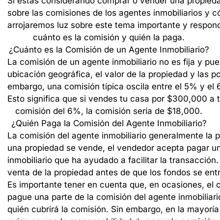
Si
estás
considerando
comprar
o
vender
una
propied
sobre
las
comisiones
de
los
agentes
inmobiliarios
y
c
arrojaremos
luz
sobre
este
tema
importante
y
respon
cuánto
es
la
comisión
y
quién
la
paga.
¿Cuánto
es
la
Comisión
de
un
Agente
Inmobiliario?
La
comisión
de
un
agente
inmobiliario
no
es
fija
y
pue
ubicación
geográfica,
el
valor
de
la
propiedad
y
las
po
embargo,
una
comisión
típica
oscila
entre
el
5%
y
el
Esto
significa
que
si
vendes
tu
casa
por
$300,000
a
comisión
del
6%,
la
comisión
sería
de
$18,000.
¿Quién
Paga
la
Comisión
del
Agente
Inmobiliario?
La
comisión
del
agente
inmobiliario
generalmente
la
p
una
propiedad
se
vende,
el
vendedor
acepta
pagar
u
inmobiliario
que
ha
ayudado
a
facilitar
la
transacción.
venta
de
la
propiedad
antes
de
que
los
fondos
se
ent
Es
importante
tener
en
cuenta
que,
en
ocasiones,
el
pague
una
parte
de
la
comisión
del
agente
inmobiliari
quién
cubrirá
la
comisión.
Sin
embargo,
en
la
mayoría