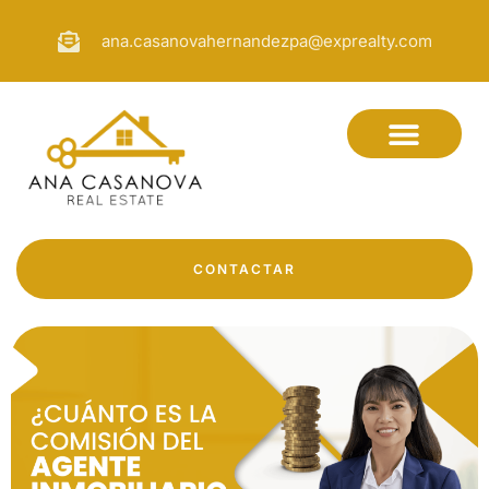
ana.casanovahernandezpa@exprealty.com
CONTACTAR