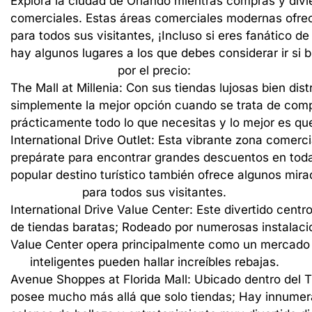
Explora
la
ciudad
de
Orlando
mientras
compras
y
divi
comerciales.
Estas
áreas
comerciales
modernas
ofre
para
todos
sus
visitantes,
¡Incluso
si
eres
fanático
de
hay
algunos
lugares
a
los
que
debes
considerar
ir
si
b
por
el
precio:
The
Mall
at
Millenia:
Con
sus
tiendas
lujosas
bien
dist
simplemente
la
mejor
opción
cuando
se
trata
de
comp
prácticamente
todo
lo
que
necesitas
y
lo
mejor
es
qu
International
Drive
Outlet:
Esta
vibrante
zona
comerci
prepárate
para
encontrar
grandes
descuentos
en
tod
popular
destino
turístico
también
ofrece
algunos
mira
para
todos
sus
visitantes.
International
Drive
Value
Center:
Este
divertido
centr
de
tiendas
baratas;
Rodeado
por
numerosas
instalac
Value
Center
opera
principalmente
como
un
mercado
inteligentes
pueden
hallar
increíbles
rebajas.
Avenue
Shoppes
at
Florida
Mall:
Ubicado
dentro
del
T
posee
mucho
más
allá
que
solo
tiendas;
Hay
innumer