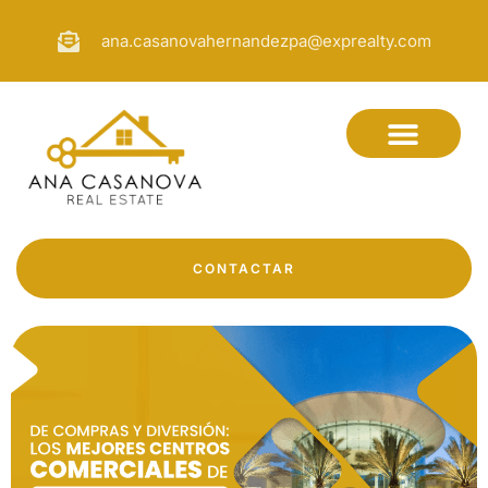
ana.casanovahernandezpa@exprealty.com
CONTACTAR