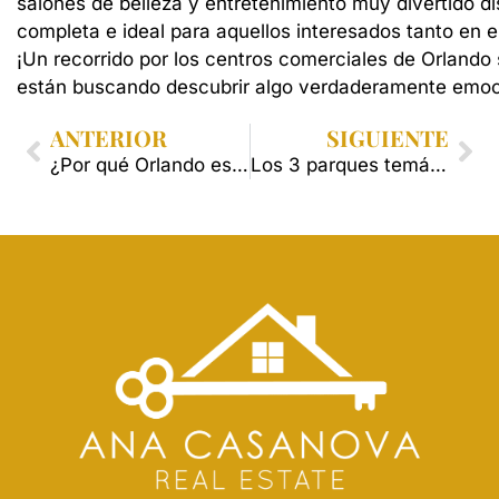
salones
de
belleza
y
entretenimiento
muy
divertido
di
completa
e
ideal
para
aquellos
interesados
tanto
en
e
¡Un
recorrido
por
los
centros
comerciales
de
Orlando
están
buscando
descubrir
algo
verdaderamente
emoc
ANTERIOR
SIGUIENTE
¿Por qué Orlando es el destino preferido de millones de turistas cada año?
Los 3 parques temáticos que debes visitar al venir a Orlando: