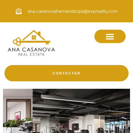
ana.casanovahernandezpa@exprealty.com
CONTACTAR