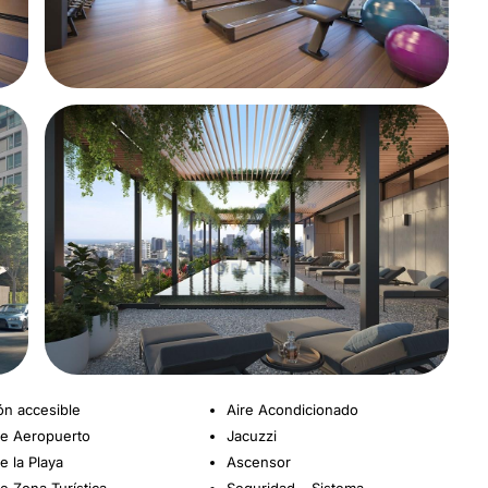
ón accesible
Aire Acondicionado
e Aeropuerto
Jacuzzi
e la Playa
Ascensor
e Zona Turística
Seguridad – Sistema