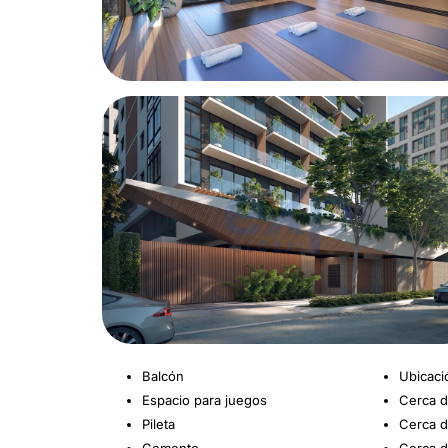
Balcón
Ubicaci
Espacio para juegos
Cerca d
Pileta
Cerca d
Cemento
Cerca d