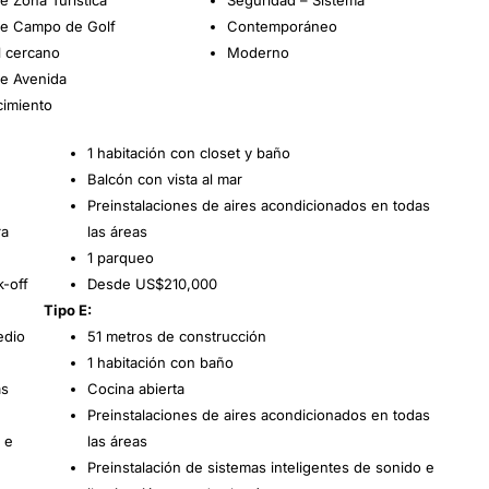
de Campo de Golf
Contemporáneo
l cercano
Moderno
e Avenida
cimiento
1 habitación con closet y baño
Balcón con vista al mar
Preinstalaciones de aires acondicionados en todas
ra
las áreas
1 parqueo
k-off
Desde US$210,000
Tipo E:
edio
51 metros de construcción
1 habitación con baño
as
Cocina abierta
Preinstalaciones de aires acondicionados en todas
 e
las áreas
Preinstalación de sistemas inteligentes de sonido e