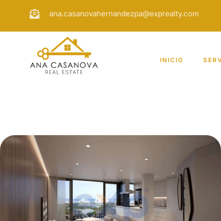
ana.casanovahernandezpa@exprealty.com
INICIO
SER