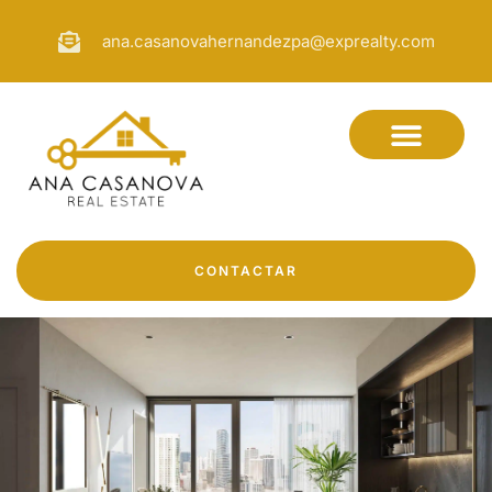
ana.casanovahernandezpa@exprealty.com
CONTACTAR