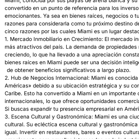
Miami,
conocida
por
sus
playas
de
arena
blanca
y
su
convertido
en
un
punto
de
referencia
para
los
inverso
emocionantes.
Ya
sea
en
bienes
raíces,
negocios
o
t
razones
para
considerarla
como
tu
próximo
destino
d
cinco
razones
por
las
cuales
Miami
es
un
lugar
desta
1.
Mercado
Inmobiliario
en
Crecimiento:
El
mercado
in
más
atractivos
del
país.
La
demanda
de
propiedades
creciendo,
lo
que
ha
llevado
a
una
apreciación
const
bienes
raíces
en
Miami
puede
ser
una
decisión
inteli
de
obtener
beneficios
significativos
a
largo
plazo.
2.
Hub
de
Negocios
Internacional:
Miami
es
conocida
Américas»
debido
a
su
ubicación
estratégica
y
su
co
Caribe.
Esto
ha
convertido
a
Miami
en
un
importante
internacionales,
lo
que
ofrece
oportunidades
comerci
Si
buscas
expandir
tu
presencia
empresarial
en
Amér
3.
Escena
Cultural
y
Gastronómica:
Miami
es
una
ciu
cultural.
Su
ecléctica
escena
cultural
y
gastronómica
igual.
Invertir
en
restaurantes,
bares
o
eventos
cultur