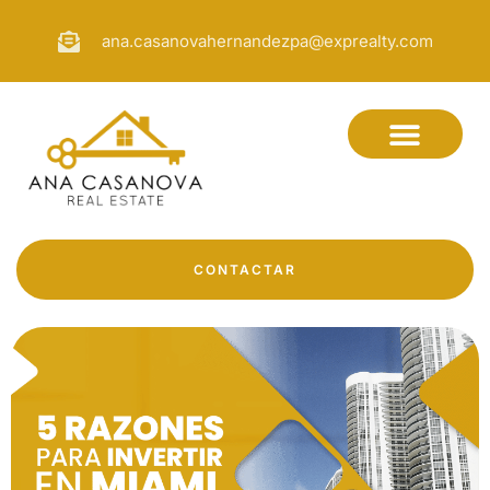
ana.casanovahernandezpa@exprealty.com
CONTACTAR