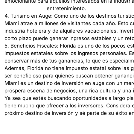
emocionante
para
aquellos
interesados
en
la
industri
entretenimiento.
4.
Turismo
en
Auge:
Como
uno
de
los
destinos
turísti
Miami
atrae
a
millones
de
visitantes
cada
año.
Esto
c
industria
hotelera
y
de
alquileres
vacacionales.
Invert
corto
plazo
puede
generar
ingresos
estables
y
un
ret
5.
Beneficios
Fiscales:
Florida
es
uno
de
los
pocos
es
impuestos
estatales
sobre
los
ingresos
personales.
E
conservar
más
de
tus
ganancias,
lo
que
es
especialm
Además,
Florida
no
tiene
impuesto
estatal
sobre
las
g
ser
beneficioso
para
quienes
buscan
obtener
gananci
Miami
es
un
destino
de
inversión
en
auge
con
un
mer
próspera
escena
de
negocios,
una
rica
cultura
y
una
Ya
sea
que
estés
buscando
oportunidades
a
largo
pl
tiene
mucho
que
ofrecer
a
los
inversores.
Considera
próximo
destino
de
inversión
y
sé
parte
de
su
éxito
e