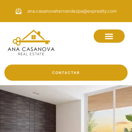
ana.casanovahernandezpa@exprealty.com
CONTACTAR