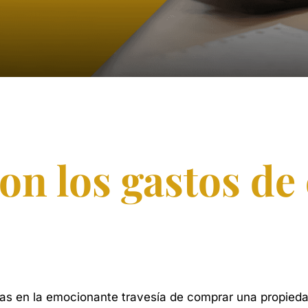
on los gastos de 
as
en
la
emocionante
travesía
de
comprar
una
propieda