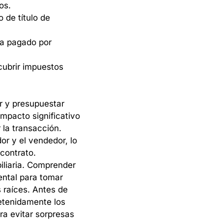
os.
o
de
título
de
a
pagado
por
cubrir
impuestos
r
y
presupuestar
impacto
significativo
r
la
transacción.
or
y
el
vendedor,
lo
contrato.
liaria.
Comprender
ntal
para
tomar
s
raíces.
Antes
de
etenidamente
los
ra
evitar
sorpresas