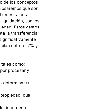
o
de
los
conceptos
glosaremos
qué
son
bienes
raíces.
e
liquidación,
son
los
iedad.
Estos
gastos
eta
la
transferencia
significativamente
cilan
entre
el
2%
y
,
tales
como:
por
procesar
y
a
determinar
su
propiedad,
que
.
de
documentos