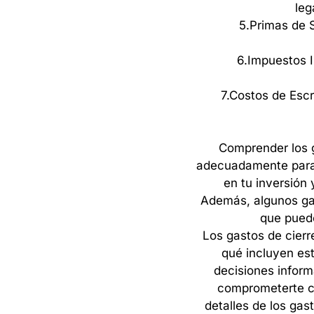
leg
5.
Primas
de
6.
Impuestos
7.
Costos
de
Esc
Comprender
los
adecuadamente
par
en
tu
inversión
Además,
algunos
ga
que
pued
Los
gastos
de
cierr
qué
incluyen
es
decisiones
infor
comprometerte
detalles
de
los
gas