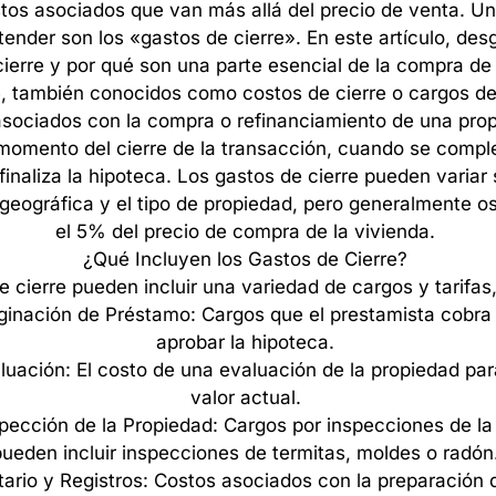
tos
asociados
que
van
más
allá
del
precio
de
venta.
Un
tender
son
los
«gastos
de
cierre».
En
este
artículo,
des
cierre
y
por
qué
son
una
parte
esencial
de
la
compra
de
,
también
conocidos
como
costos
de
cierre
o
cargos
d
asociados
con
la
compra
o
refinanciamiento
de
una
prop
momento
del
cierre
de
la
transacción,
cuando
se
compl
finaliza
la
hipoteca.
Los
gastos
de
cierre
pueden
variar
geográfica
y
el
tipo
de
propiedad,
pero
generalmente
os
el
5%
del
precio
de
compra
de
la
vivienda.
¿Qué
Incluyen
los
Gastos
de
Cierre?
e
cierre
pueden
incluir
una
variedad
de
cargos
y
tarifas
ginación
de
Préstamo:
Cargos
que
el
prestamista
cobra
aprobar
la
hipoteca.
luación:
El
costo
de
una
evaluación
de
la
propiedad
par
valor
actual.
pección
de
la
Propiedad:
Cargos
por
inspecciones
de
la
pueden
incluir
inspecciones
de
termitas,
moldes
o
radón
tario
y
Registros:
Costos
asociados
con
la
preparación