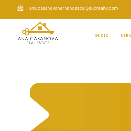
ana.casanovahernandezpa@exprealty.com
INICIO
SER