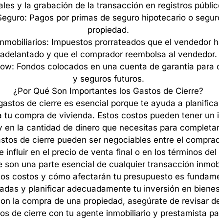
ales
y
la
grabación
de
la
transacción
en
registros
públic
Seguro:
Pagos
por
primas
de
seguro
hipotecario
o
segur
propiedad.
Inmobiliarios:
Impuestos
prorrateados
que
el
vendedor
h
adelantado
y
que
el
comprador
reembolsa
al
vendedor.
row:
Fondos
colocados
en
una
cuenta
de
garantía
para
y
seguros
futuros.
¿Por
Qué
Son
Importantes
los
Gastos
de
Cierre?
gastos
de
cierre
es
esencial
porque
te
ayuda
a
planifica
a
tu
compra
de
vivienda.
Estos
costos
pueden
tener
un
y
en
la
cantidad
de
dinero
que
necesitas
para
completa
stos
de
cierre
pueden
ser
negociables
entre
el
comprad
e
influir
en
el
precio
de
venta
final
o
en
los
términos
del
e
son
una
parte
esencial
de
cualquier
transacción
inmobi
tos
costos
y
cómo
afectarán
tu
presupuesto
es
fundame
madas
y
planificar
adecuadamente
tu
inversión
en
biene
con
la
compra
de
una
propiedad,
asegúrate
de
revisar
d
tos
de
cierre
con
tu
agente
inmobiliario
y
prestamista
pa