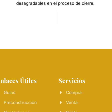
desagradables
en
el
proceso
de
cierre.
nlaces Útiles
Servicios
Guías
Compra
Preconstrucción
Venta