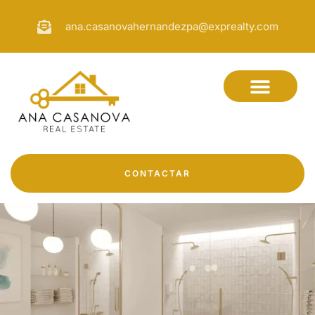
ana.casanovahernandezpa@exprealty.com
CONTACTAR