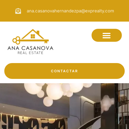
ana.casanovahernandezpa@exprealty.com
CONTACTAR