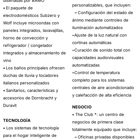
diseñadas por BAMO
personalizables, que incluyen:
•
El paquete de
–
Configuración del estado de
electrodomésticos Subzero y
ánimo mediante controles de
Wolf incluye microondas con
iluminación automatizados
paneles integrados, lavavajillas,
–
Ajuste de la luz natural con
horno de convección y
cortinas automáticas
refrigerador / congelador
–
Curación de sonido total con
integrados y almacenamiento de
capacidades audiovisuales
vino
automatizadas
•
Los baños principales ofrecen
–
Control de temperatura
duchas de lluvia y tocadores
completo para los sistemas
italianos personalizados
centrales de aire acondicionado
•
Sanitarios, características y
y calefacción de alta eficiencia
accesorios de Dornbracht y
Duravit
NEGOCIO
•
The Club *: un centro de
TECNOLOGÍA
negocios de primera clase
•
Los sistemas de tecnología
totalmente equipado que incluye:
para el hogar inteligente de
–
Oficinas privadas disponibles