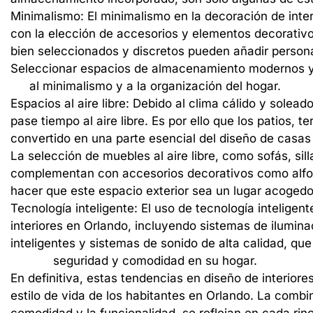
Minimalismo:
El
minimalismo
en
la
decoración
de
inte
con
la
elección
de
accesorios
y
elementos
decorativ
bien
seleccionados
y
discretos
pueden
añadir
person
Seleccionar
espacios
de
almacenamiento
modernos
al
minimalismo
y
a
la
organización
del
hogar.
Espacios
al
aire
libre:
Debido
al
clima
cálido
y
solead
pase
tiempo
al
aire
libre.
Es
por
ello
que
los
patios,
te
convertido
en
una
parte
esencial
del
diseño
de
casas
La
selección
de
muebles
al
aire
libre,
como
sofás,
sil
complementan
con
accesorios
decorativos
como
alf
hacer
que
este
espacio
exterior
sea
un
lugar
acogedo
Tecnología
inteligente:
El
uso
de
tecnología
inteligent
interiores
en
Orlando,
incluyendo
sistemas
de
ilumina
inteligentes
y
sistemas
de
sonido
de
alta
calidad,
que
seguridad
y
comodidad
en
su
hogar.
En
definitiva,
estas
tendencias
en
diseño
de
interiore
estilo
de
vida
de
los
habitantes
en
Orlando.
La
combi