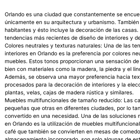
Orlando
es
una
ciudad
que
constantemente
se
encue
únicamente
en
su
arquitectura
y
urbanismo.
También
habitantes
y
ésto
incluye
la
decoración
de
las
casas.
tendencias
más
recientes
de
diseño
de
interiores
y
d
Colores
neutrales
y
texturas
naturales:
Una
de
las
te
interiores
en
Orlando
es
la
preferencia
por
colores
neu
muebles.
Estos
tonos
proporcionan
una
sensación
de
bien
con
materiales
como
la
madera,
la
piedra
y
el
lin
Además,
se
observa
una
mayor
preferencia
hacia
tex
procesados
para
la
decoración
de
interiores
y
la
elec
plantas,
velas,
cajas
de
madera
rústica
y
similares.
Muebles
multifuncionales
de
tamaño
reducido:
Las
c
pequeñas
que
otras
en
diferentes
ciudades,
por
lo
tan
convertido
en
una
necesidad.
Una
de
las
soluciones
en
Orlando
es
la
utilización
de
muebles
multifunciona
café
que
también
se
convierten
en
mesas
de
comedo
almacenamiento
incorporado,
son
solo
algunas
de
es