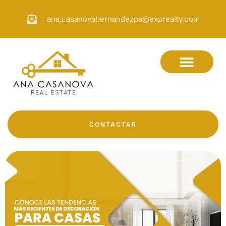
ana.casanovahernandezpa@exprealty.com
CONTACTAR