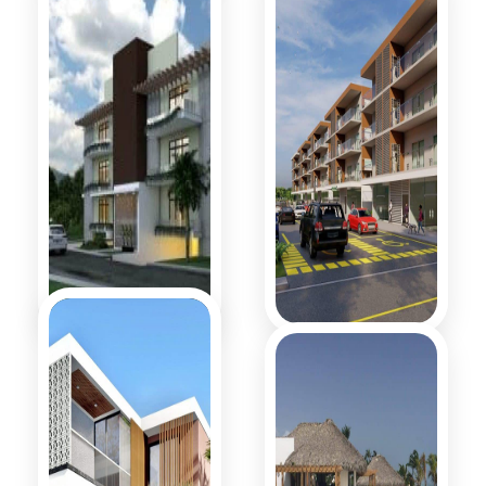
Romana
HARBOR BAY
Victoriana
Gold Reef
Niágara Beach