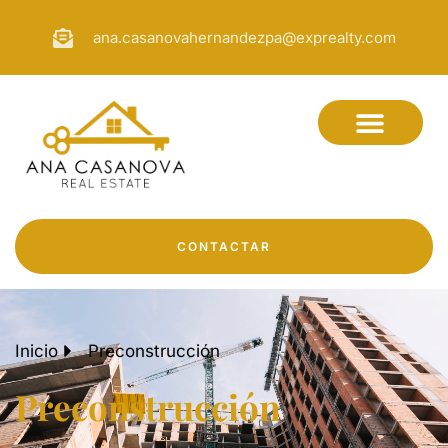
ana.casanovahernandezpa@exprealty.com
CONTACTAR
Inicio
Preconstrucción
Preconstrucción