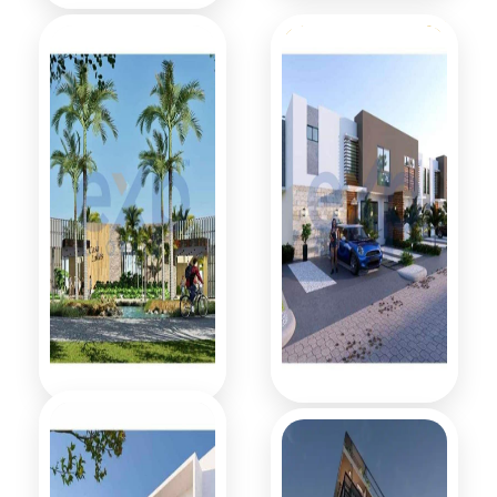
Cocotal Golf
La marina,
& Country
Cap Cana
club
Lujosas Villas
Townhouses
en Punta Cana
de 2 niveles