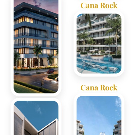
Cana Rock
Cana Rock
Terra
Condos
Cana Rock
Star
Blumarina
Suites & Plaza